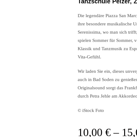
Tanzschule Pelzer, 
Die legendäre Piazza San Marco
ihre besondere musikalische U
Serenissima, wo man sich trif
spielen Sommer für Sommer, von
Klassik und Tanzmusik zu Espre
Vita-Gefühl.
Wir laden Sie ein, dieses unver
auch in Bad Soden zu genieße
Originalsound sorgt das Frankf
durch Petra Jehle am Akkordeo
© iStock Foto
10,00
€
–
15