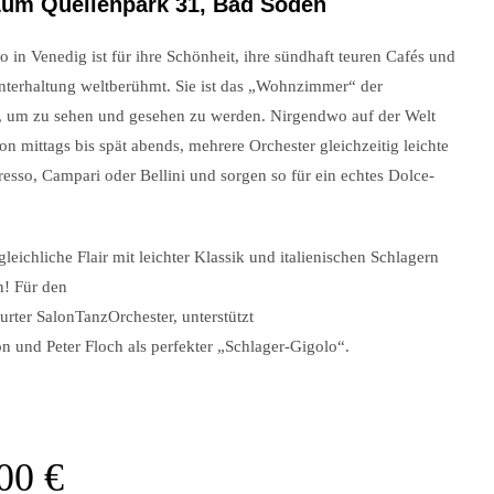
Zum Quellenpark 31, Bad Soden
 in Venedig ist für ihre Schönheit, ihre sündhaft teuren Cafés und
nterhaltung weltberühmt. Sie ist das „Wohnzimmer“ der
ft, um zu sehen und gesehen zu werden. Nirgendwo auf der Welt
 mittags bis spät abends, mehrere Orchester gleichzeitig leichte
sso, Campari oder Bellini und sorgen so für ein echtes Dolce-
gleichliche Flair mit leichter Klassik und italienischen Schlagern
n! Für den
urter SalonTanzOrchester, unterstützt
n und Peter Floch als perfekter „Schlager-Gigolo“.
,00
€