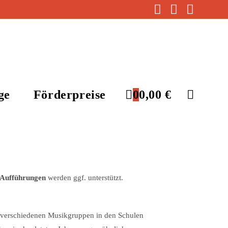
ge
Förderpreise
0
0,00
€
Website-
Suche
e Aufführungen
werden ggf. unterstützt.
umschalten
 verschiedenen Musikgruppen in den Schulen