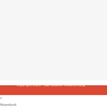
Copyright 2026 - Bad Sodener Musikstiftung
×
Warenkorb