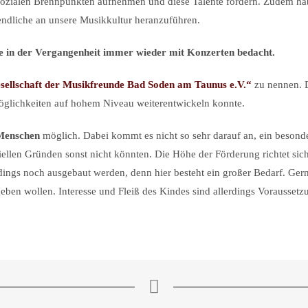
sozialen Brennpunkten aufnehmen und diese Talente fördern. Zudem ha
ndliche an unsere Musikkultur heranzuführen.
 in der Vergangenheit immer wieder mit Konzerten bedacht
.
sellschaft der Musikfreunde Bad Soden am Taunus e.V.“
zu nennen. D
Möglichkeiten auf hohem Niveau weiterentwickeln konnte.
 Menschen
möglich. Dabei kommt es nicht so sehr darauf an, ein besonde
ziellen Gründen sonst nicht könnten. Die Höhe der Förderung richtet si
dings noch ausgebaut werden, denn hier besteht ein großer Bedarf. Ger
ben wollen. Interesse und Fleiß des Kindes sind allerdings Voraussetz